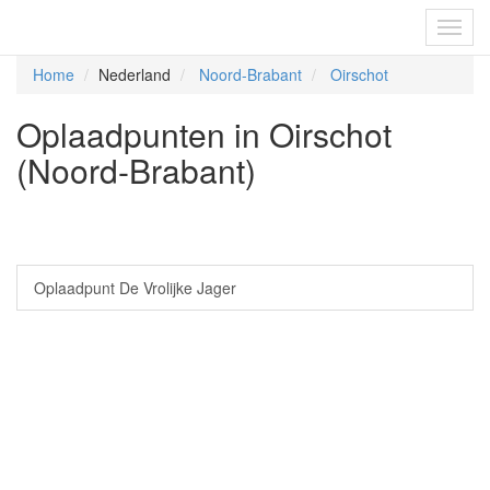
Fietsoplaadpunten.be
Toggl
navig
Home
Nederland
Noord-Brabant
Oirschot
Oplaadpunten in Oirschot
(Noord-Brabant)
Oplaadpunt De Vrolijke Jager