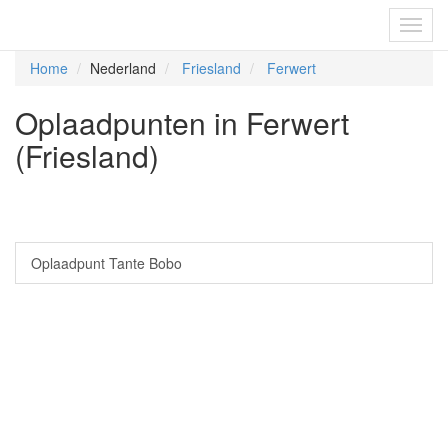
Fietsoplaadpunten.be
Toggl
navig
Home
Nederland
Friesland
Ferwert
Oplaadpunten in Ferwert
(Friesland)
Oplaadpunt Tante Bobo