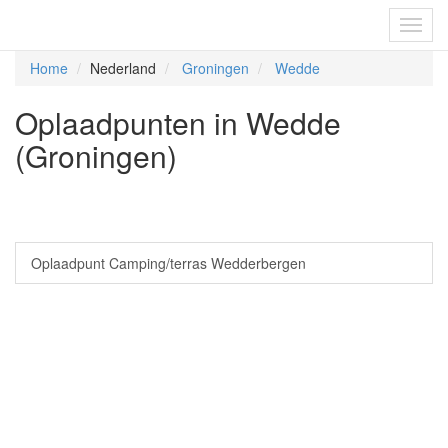
Fietsoplaadpunten.be
Toggl
navig
Home
Nederland
Groningen
Wedde
Oplaadpunten in Wedde
(Groningen)
Oplaadpunt Camping/terras Wedderbergen