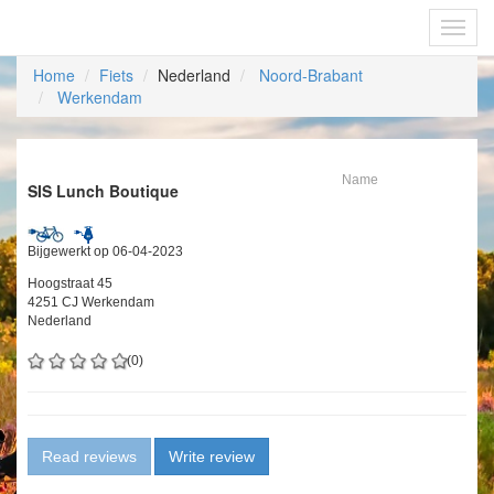
Fietsoplaadpunten.be
Toggl
navig
Home
Fiets
Nederland
Noord-Brabant
Werkendam
Name
SIS Lunch Boutique
Bijgewerkt op 06-04-2023
Hoogstraat 45
4251 CJ Werkendam
Nederland
(0)
Read reviews
Write review